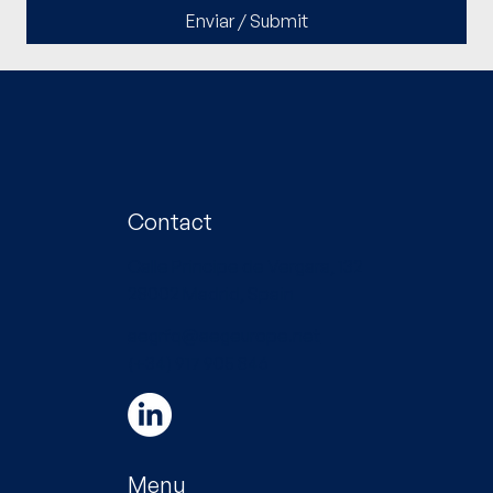
Enviar / Submit
Contact
Calle Principe de Vergara, 132
28002 Madrid, Spain
aegrfq@aegeurope.net
(+34) 917 905 846
Menu